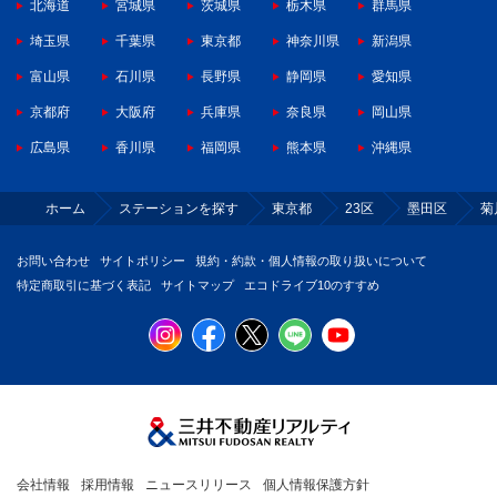
北海道
宮城県
茨城県
栃木県
群馬県
埼玉県
千葉県
東京都
神奈川県
新潟県
富山県
石川県
長野県
静岡県
愛知県
京都府
大阪府
兵庫県
奈良県
岡山県
広島県
香川県
福岡県
熊本県
沖縄県
ホーム
ステーションを探す
東京都
23区
墨田区
菊
お問い合わせ
サイトポリシー
規約・約款・個人情報の取り扱いについて
特定商取引に基づく表記
サイトマップ
エコドライブ10のすすめ
会社情報
採用情報
ニュースリリース
個人情報保護方針