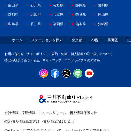
富山県
石川県
長野県
静岡県
愛知県
京都府
大阪府
兵庫県
奈良県
岡山県
広島県
香川県
福岡県
熊本県
沖縄県
ホーム
ステーションを探す
東京都
23区
墨田区
江
お問い合わせ
サイトポリシー
規約・約款・個人情報の取り扱いについて
特定商取引に基づく表記
サイトマップ
エコドライブ10のすすめ
会社情報
採用情報
ニュースリリース
個人情報保護方針
特定個人情報基本方針
個人情報の取り扱い
Cookieおよびアクセスログについて
ソーシャルメディアポリシー