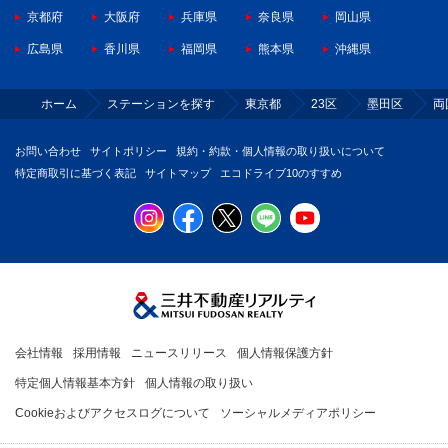
京都府
大阪府
兵庫県
奈良県
岡山県
広島県
香川県
福岡県
熊本県
沖縄県
ホーム
ステーションを探す
東京都
23区
墨田区
両
お問い合わせ
サイトポリシー
規約・約款・個人情報の取り扱いについて
特定商取引に基づく表記
サイトマップ
エコドライブ10のすすめ
会社情報
採用情報
ニュースリリース
個人情報保護方針
特定個人情報基本方針
個人情報の取り扱い
Cookieおよびアクセスログについて
ソーシャルメディアポリシー