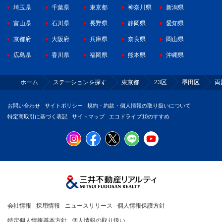
埼玉県
千葉県
東京都
神奈川県
新潟県
富山県
石川県
長野県
静岡県
愛知県
京都府
大阪府
兵庫県
奈良県
岡山県
広島県
香川県
福岡県
熊本県
沖縄県
ホーム
ステーションを探す
東京都
23区
墨田区
両
お問い合わせ
サイトポリシー
規約・約款・個人情報の取り扱いについて
特定商取引に基づく表記
サイトマップ
エコドライブ10のすすめ
会社情報
採用情報
ニュースリリース
個人情報保護方針
特定個人情報基本方針
個人情報の取り扱い