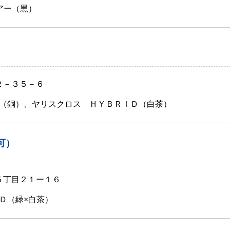
アー（黒）
２－３５－６
（銅）、ヤリスクロス ＨＹＢＲＩＤ（白茶）
可）
袋５丁目２１ー１６
Ｄ（緑×白茶）