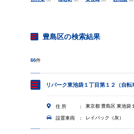
(1)
(2)
(6)
(8)
豊島区の検索結果
66
件
リパーク東池袋１丁目第１２（自転
東京都 豊島区 東池袋
住 所
レイバック（灰）
設置車両