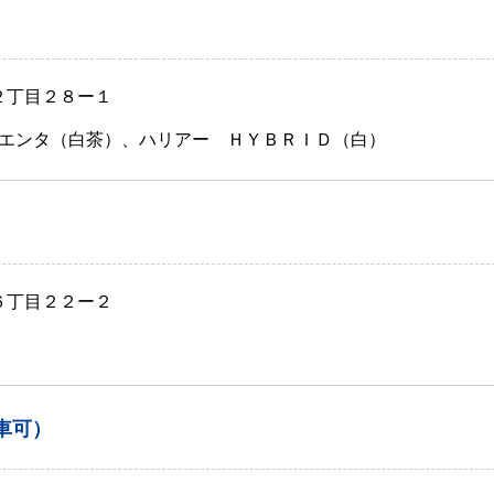
２丁目２８ー１
エンタ（白茶）、ハリアー ＨＹＢＲＩＤ（白）
６丁目２２ー２
車可）