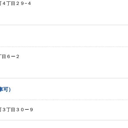
町４丁目２９−４
）
丁目６ー２
車可）
本町３丁目３０ー９