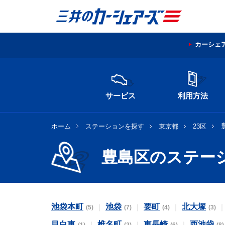
カーシェ
サービス
利用方法
ホーム
ステーションを探す
東京都
23区
豊島区のステー
池袋本町
池袋
要町
北大塚
(5)
(7)
(4)
(3)
目白東
椎名町
東長崎
西池袋