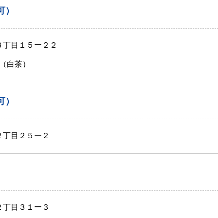
可）
袋３丁目１５ー２２
（白茶）
可）
２丁目２５ー２
２丁目３１ー３