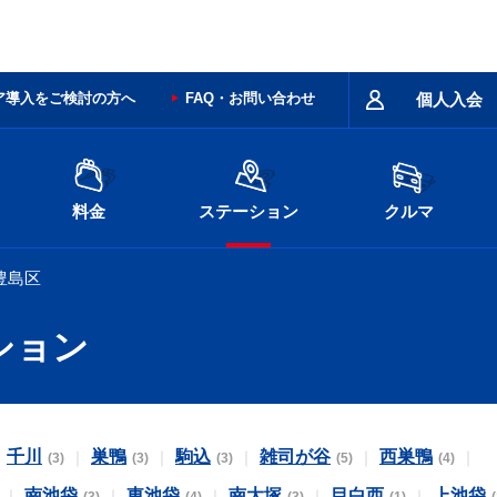
ア導入をご検討の方へ
FAQ・お問い合わせ
個人入会
料金
ステーション
クルマ
豊島区
ション
千川
巣鴨
駒込
雑司が谷
西巣鴨
(3)
(3)
(3)
(5)
(4)
南池袋
東池袋
南大塚
目白西
上池袋