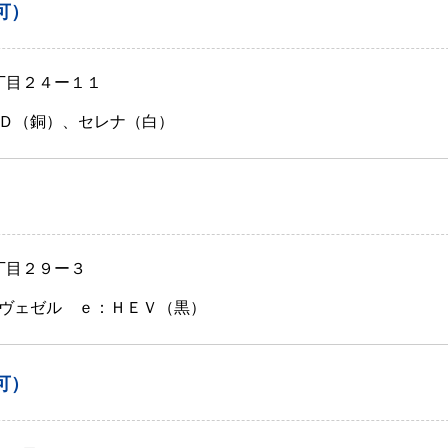
可）
丁目２４ー１１
Ｄ（銅）、セレナ（白）
丁目２９ー３
ヴェゼル ｅ：ＨＥＶ（黒）
可）