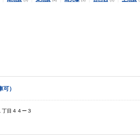
(3)
(4)
(3)
(1)
(
車可）
１丁目４４ー３