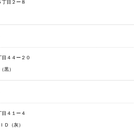
５丁目２ー８
）
丁目４４ー２０
（黒）
）
丁目４１ー４
ＩＤ（灰）