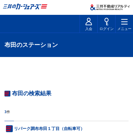
入会
ログイン
メニュー
布田のステーション
布田の検索結果
3
件
リパーク調布布田１丁目（自転車可）