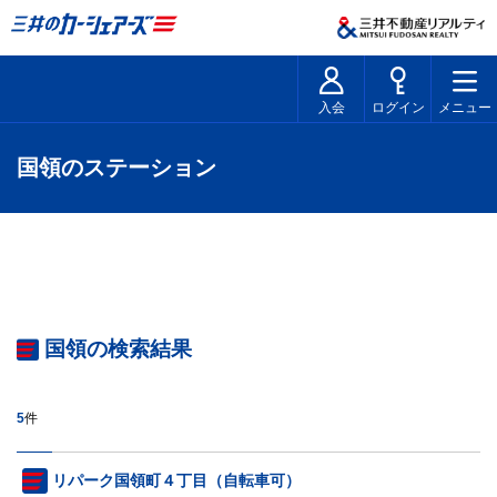
入会
ログイン
メニュー
国領のステーション
国領の検索結果
5
件
リパーク国領町４丁目（自転車可）