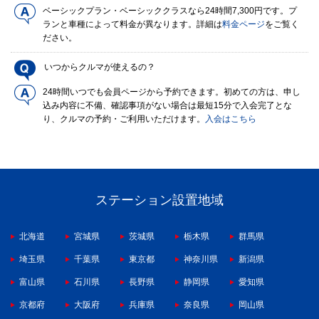
ベーシックプラン・ベーシッククラスなら24時間7,300円です。プ
ランと車種によって料金が異なります。詳細は
料金ページ
をご覧く
ださい。
いつからクルマが使えるの？
24時間いつでも会員ページから予約できます。初めての方は、申し
込み内容に不備、確認事項がない場合は最短15分で入会完了とな
り、クルマの予約・ご利用いただけます。
入会はこちら
ステーション設置地域
北海道
宮城県
茨城県
栃木県
群馬県
埼玉県
千葉県
東京都
神奈川県
新潟県
富山県
石川県
長野県
静岡県
愛知県
京都府
大阪府
兵庫県
奈良県
岡山県