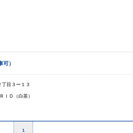
車可）
２丁目３ー１３
ＲＩＤ（白茶）
1