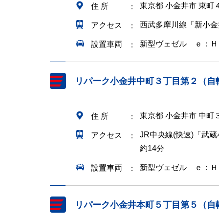
東京都 小金井市 東町
住 所
西武多摩川線「新小金井
アクセス
新型ヴェゼル ｅ：Ｈ
設置車両
リパーク小金井中町３丁目第２（自
東京都 小金井市 中町
住 所
JR中央線(快速)「武
アクセス
約14分
新型ヴェゼル ｅ：Ｈ
設置車両
リパーク小金井本町５丁目第５（自