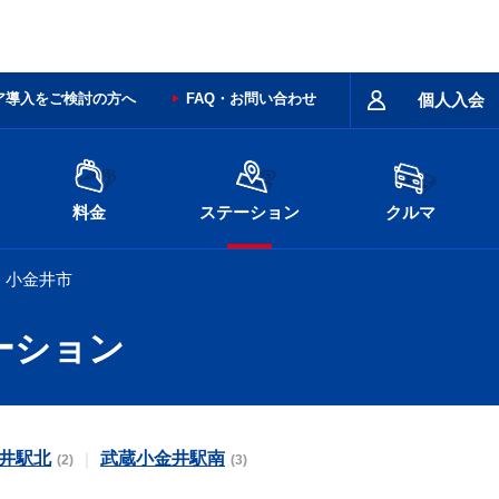
ア導入をご検討の方へ
FAQ・お問い合わせ
個人入会
料金
ステーション
クルマ
小金井市
ーション
井駅北
武蔵小金井駅南
(2)
(3)