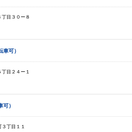
４丁目３０ー８
転車可）
５丁目２４ー１
車可）
町３丁目１１