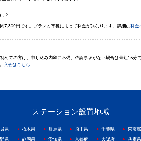
金は？
間7,300円です。プランと車種によって料金が異なります。詳細は
料金
。初めての方は、申し込み内容に不備、確認事項がない場合は最短15分
。
入会はこちら
ステーション設置地域
城県
栃木県
群馬県
埼玉県
千葉県
東京都
野県
静岡県
愛知県
京都府
大阪府
兵庫県