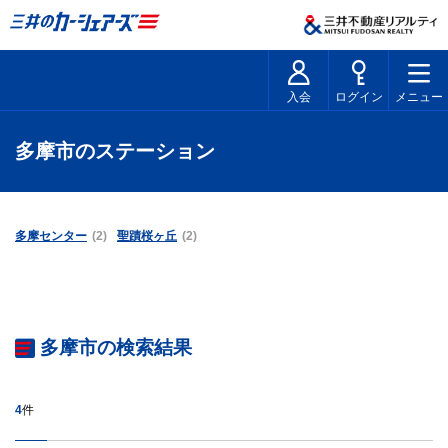
入会
ログイン
メニュー
多摩市のステーション
多摩センター
(2)
聖蹟桜ヶ丘
(2)
多摩市の検索結果
4
件