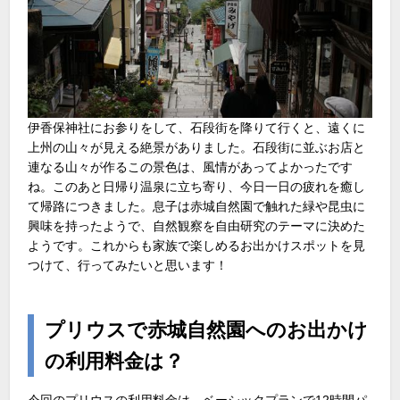
伊香保神社にお参りをして、石段街を降りて行くと、遠くに
上州の山々が見える絶景がありました。石段街に並ぶお店と
連なる山々が作るこの景色は、風情があってよかったです
ね。このあと日帰り温泉に立ち寄り、今日一日の疲れを癒し
て帰路につきました。息子は赤城自然園で触れた緑や昆虫に
興味を持ったようで、自然観察を自由研究のテーマに決めた
ようです。これからも家族で楽しめるお出かけスポットを見
つけて、行ってみたいと思います！
プリウスで赤城自然園へのお出かけ
の利用料金は？
今回のプリウスの利用料金は、ベーシックプランで12時間パ