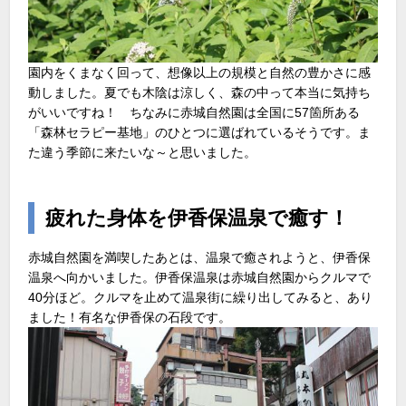
園内をくまなく回って、想像以上の規模と自然の豊かさに感
動しました。夏でも木陰は涼しく、森の中って本当に気持ち
がいいですね！ ちなみに赤城自然園は全国に57箇所ある
「森林セラピー基地」のひとつに選ばれているそうです。ま
た違う季節に来たいな～と思いました。
疲れた身体を伊香保温泉で癒す！
赤城自然園を満喫したあとは、温泉で癒されようと、伊香保
温泉へ向かいました。伊香保温泉は赤城自然園からクルマで
40分ほど。クルマを止めて温泉街に繰り出してみると、あり
ました！有名な伊香保の石段です。