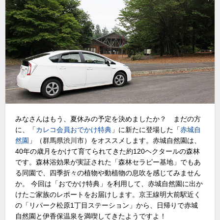
みなさんはもう、夏休みの予定を決めましたか？ まだの方
に、「
カレコ会員おでかけ特典
」に新たに登場した「
赤城自
然園
」（群馬県渋川市）をオススメします。赤城自然園は、
40年の歳月をかけて育てられてきた約120ヘクタールの森林
です。森林浴効果が実証された「森林セラピー基地」でもあ
る同園で、四季折々の植物や動植物の息吹を感じてみません
か。 今回は「おでかけ特典」を利用して、赤城自然園に出か
けたご家族のレポートをお届けします。京王線明大前駅近く
の「リパーク松原1丁目ステーション」から、日帰りで赤城
自然園と伊香保温泉を満喫してきたようですよ！