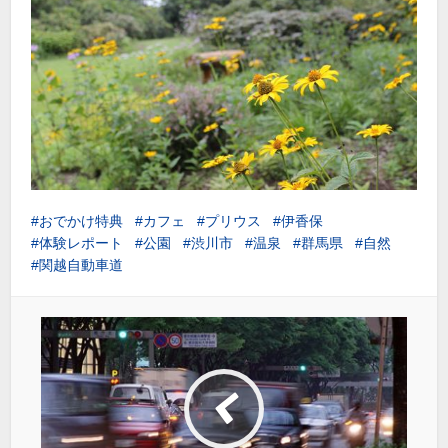
おでかけ特典
カフェ
プリウス
伊香保
体験レポート
公園
渋川市
温泉
群馬県
自然
関越自動車道