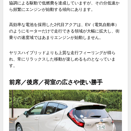
協調による駆動で低燃費を達成していますが、その分低速か
ら頻繁にエンジンが始動する傾向にあります。
高効率な電池を採用した
2
代目アクアは、
EV
（電気自動車）
のようにモーターだけで走行できる領域が大幅に拡大し、街
乗りの速度域ではあまりエンジンが始動しません。
ヤリスハイブリッドよりも上質な走行フィーリングが得ら
れ、常にリラックスした移動が楽しめるものとなっていま
す。
前席／後席／荷室の広さや使い勝手