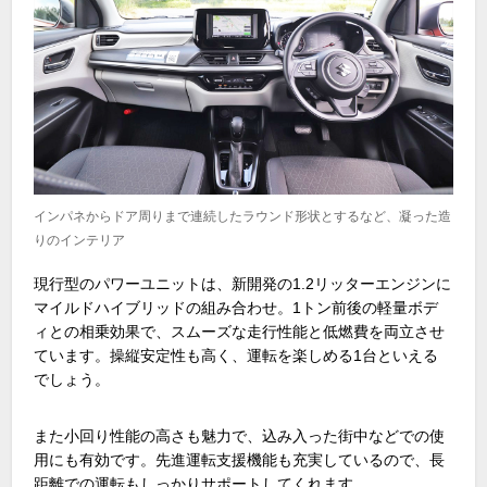
インパネからドア周りまで連続したラウンド形状とするなど、凝った造
りのインテリア
現行型のパワーユニットは、新開発の
1.2
リッターエンジンに
マイルドハイブリッドの組み合わせ。
1
トン前後の軽量ボデ
ィとの相乗効果で、スムーズな走行性能と低燃費を両立させ
ています。操縦安定性も高く、運転を楽しめる
1
台といえる
でしょう。
また小回り性能の高さも魅力で、込み入った街中などでの使
用にも有効です。先進運転支援機能も充実しているので、長
距離での運転もしっかりサポートしてくれます。