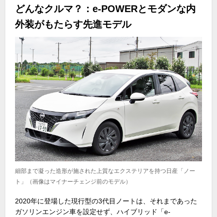
どんなクルマ？：e-POWERとモダンな内
外装がもたらす先進モデル
細部まで凝った造形が施された上質なエクステリアを持つ日産「ノー
ト」（画像はマイナーチェンジ前のモデル）
2020年に登場した現行型の
3
代目ノートは、それまであった
ガソリンエンジン車を設定せず、ハイブリッド「
e-