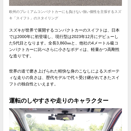
欧州のプレミアムコンパクトカーにも負けない強い個性を主張するスズ
キ「スイフト」のスタイリング
スズキが世界で展開するコンパクトカーのスイフトは、日本
では
2000
年に初登場し、現行型は
2023
年
12
月にデビューし
た
5
代目となります。全長
3,860
㎜と、他社の
4
メートル級コ
ンパクトカーに比べさらに小さなボディは、軽量かつ高剛性
な造りです。
世界の道で磨き上げられた軽快な身のこなしによるスポーテ
ィな走りの良さは、歴代モデルで代々受け継がれてきたスイ
フトの独自性といえます。
運転のしやすさや走りのキャラクター