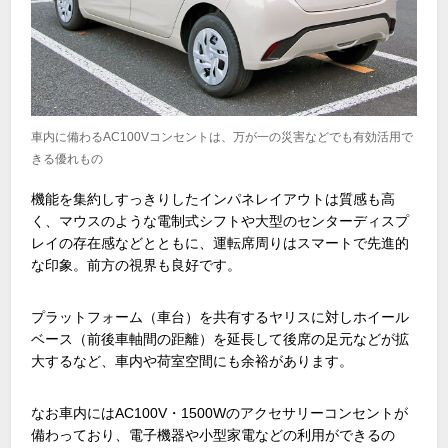
車内に備わるAC100Vコンセントは、万が一の災害などでも有効活用で
きる優れもの
機能を集約しすっきりしたインパネレイアウトは質感も高
く、マウスのような電制式シフトや大型のセンターディスプ
レイの存在感などとともに、運転席周りはスマートで先進的
な印象。前方の視界も良好です。
プラットフォーム（車台）を共有するヤリスに対しホイール
ベース（前後車軸間の距離）を延長して後席の足元などが拡
大するなど、車内や荷室空間にも余裕があります。
なお車内には
AC100V
・
1500W
のアクセサリーコンセントが
備わっており、電子機器や小型家電などの利用ができるの