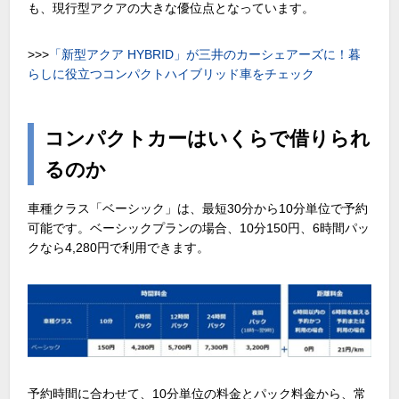
も、現行型アクアの大きな優位点となっています。
>>>
「新型アクア HYBRID」が三井のカーシェアーズに！暮
らしに役立つコンパクトハイブリッド車をチェック
コンパクトカーはいくらで借りられ
るのか
車種クラス「ベーシック」は、最短
30
分から
10
分単位で予約
可能です。ベーシックプランの場合、
10
分
150
円、
6
時間パッ
クなら
4,280
円で利用できます。
予約時間に合わせて、
10
分単位の料金とパック料金から、常