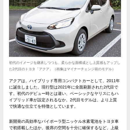
初代のイメージを継承しつつも、柔らかな面構成とし上質感もアップし
た2代目のトヨタ「アクア」（画像はマイナーチェンジ前のモデル）
アクアは、ハイブリッド専用コンパクトカーとして、
2011
年
に誕生しました。現行型は
2021
年に全面刷新された
2
代目で
す。初代のデビュー時とは違い、ベーシックなヤリスにもハ
イブリッド車が設定されるなか、
2
代目モデルは、より上質
で快適な仕立てを特徴としています。
新開発の高効率なバイポーラ型ニッケル水素電池をトヨタ車
で初搭載したほか、後席の空間を十分に確保するなど、上級