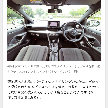
外観同様にメリハリの効いた造形でスタイリッシュさと実用性を兼ね備
えたヤリスのインストルメントパネル（インパネ）周り
躍動感あふれるスポーティなスタイリングのなかに、ぎゅっ
と凝縮されたキャビンスペースを備え、余裕たっぷりとはい
えないものの大人
4
人がしっかり乗ることができます（
※
注：乗車定員は
5
名）。