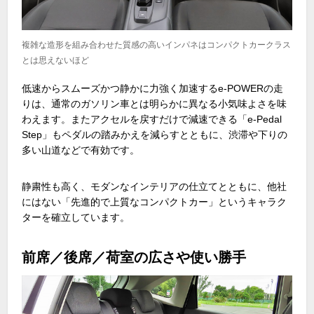
複雑な造形を組み合わせた質感の高いインパネはコンパクトカークラス
とは思えないほど
低速からスムーズかつ静かに力強く加速する
e-POWER
の走
りは、通常のガソリン車とは明らかに異なる小気味よさを味
わえます。またアクセルを戻すだけで減速できる「
e-Pedal
Step
」もペダルの踏みかえを減らすとともに、渋滞や下りの
多い山道などで有効です。
静粛性も高く、モダンなインテリアの仕立てとともに、他社
にはない「先進的で上質なコンパクトカー」というキャラク
ターを確立しています。
前席／後席／荷室の広さや使い勝手