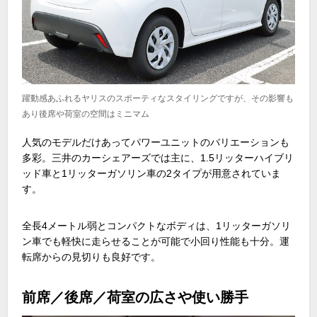
躍動感あふれるヤリスのスポーティなスタイリングですが、その影響も
あり後席や荷室の空間はミニマム
人気のモデルだけあってパワーユニットのバリエーションも
多彩。三井のカーシェアーズでは主に、
1.5
リッターハイブリ
ッド車と
1
リッターガソリン車の
2
タイプが用意されていま
す。
全長
4
メートル弱とコンパクトなボディは、
1
リッターガソリ
ン車でも軽快に走らせることが可能で小回り性能も十分。運
転席からの見切りも良好です。
前席／後席／荷室の広さや使い勝手