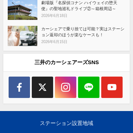
劇場版『名探偵コナン ハイウェイの堕天
使』の聖地巡礼ドライブ②～箱根周辺～
2026年6月18日
カーシェアで乗り捨ては可能？実はステーシ
ョン返却のほうが楽なケースも！
2026年6月15日
三井のカーシェアーズSNS
ステーション設置地域