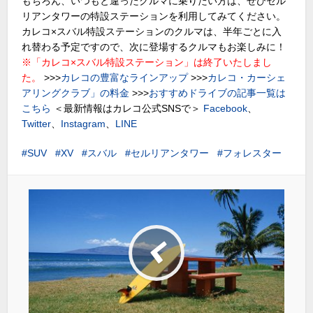
もちろん、いつもと違ったクルマに乗りたい方は、ぜひセル
リアンタワーの特設ステーションを利用してみてください。
カレコ×スバル特設ステーションのクルマは、半年ごとに入
れ替わる予定ですので、次に登場するクルマもお楽しみに！
※「カレコ×スバル特設ステーション」は終了いたしまし
た。
>>>
カレコの豊富なラインアップ
>>>
カレコ・カーシェ
アリングクラブ」の料金
>>>
おすすめドライブの記事一覧は
こちら
＜最新情報はカレコ公式SNSで＞
Facebook
、
Twitter
、
Instagram
、
LINE
SUV
XV
スバル
セルリアンタワー
フォレスター