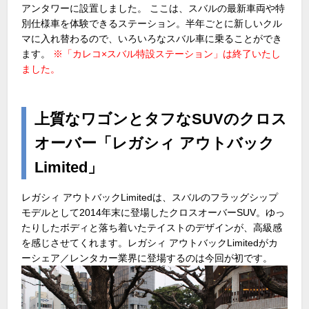
アンタワーに設置しました。 ここは、スバルの最新車両や特
別仕様車を体験できるステーション。半年ごとに新しいクル
マに入れ替わるので、いろいろなスバル車に乗ることができ
ます。
※「カレコ×スバル特設ステーション」は終了いたし
ました。
上質なワゴンとタフなSUVのクロス
オーバー「レガシィ アウトバック
Limited」
レガシィ アウトバックLimitedは、スバルのフラッグシップ
モデルとして2014年末に登場したクロスオーバーSUV。ゆっ
たりしたボディと落ち着いたテイストのデザインが、高級感
を感じさせてくれます。レガシィ アウトバックLimitedがカ
ーシェア／レンタカー業界に登場するのは今回が初です。