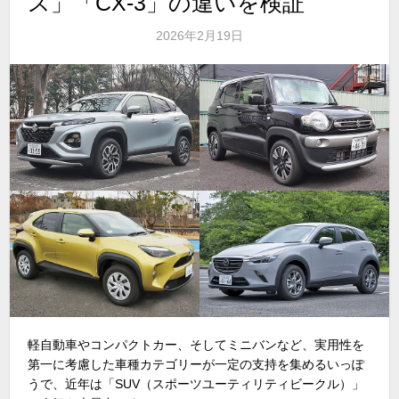
ス」「CX-3」の違いを検証
2026年2月19日
軽自動車やコンパクトカー、そしてミニバンなど、実用性を
第一に考慮した車種カテゴリーが一定の支持を集めるいっぽ
うで、近年は「
SUV
（スポーツユーティリティビークル）」