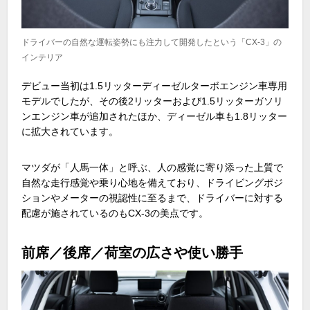
ドライバーの自然な運転姿勢にも注力して開発したという「CX-3」の
インテリア
デビュー当初は
1.5
リッターディーゼルターボエンジン車専用
モデルでしたが、その後
2
リッターおよび
1.5
リッターガソリ
ンエンジン車が追加されたほか、ディーゼル車も
1.8
リッター
に拡大されています。
マツダが「人馬一体」と呼ぶ、人の感覚に寄り添った上質で
自然な走行感覚や乗り心地を備えており、ドライビングポジ
ションやメーターの視認性に至るまで、ドライバーに対する
配慮が施されているのも
CX-3
の美点です。
前席／後席／荷室の広さや使い勝手