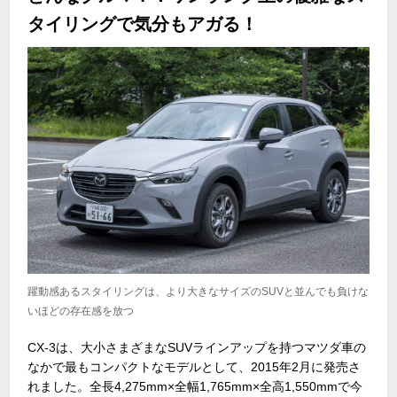
タイリングで気分もアガる！
躍動感あるスタイリングは、より大きなサイズのSUVと並んでも負けな
いほどの存在感を放つ
CX-3
は、大小さまざまな
SUV
ラインアップを持つマツダ車の
なかで最もコンパクトなモデルとして、
2015
年
2
月に発売さ
れました。全長
4,275mm×
全幅
1,765mm×
全高
1,550mm
で今