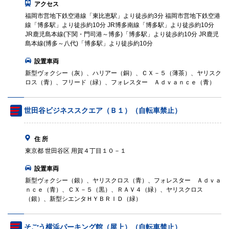
アクセス
福岡市営地下鉄空港線「東比恵駅」より徒歩約3分 福岡市営地下鉄空港
線「博多駅」より徒歩約10分 JR博多南線「博多駅」より徒歩約10分
JR鹿児島本線(下関・門司港～博多)「博多駅」より徒歩約10分 JR鹿児
島本線(博多～八代)「博多駅」より徒歩約10分
設置車両
新型ヴォクシー（灰）、ハリアー（銅）、ＣＸ－５（薄茶）、ヤリスク
ロス（青）、フリード（緑）、フォレスター Ａｄｖａｎｃｅ（青）
世田谷ビジネススクエア（Ｂ１）（自転車禁止）
住 所
東京都 世田谷区 用賀４丁目１０－１
設置車両
新型ヴォクシー（銀）、ヤリスクロス（青）、フォレスター Ａｄｖａ
ｎｃｅ（青）、ＣＸ－５（黒）、ＲＡＶ４（緑）、ヤリスクロス
（銀）、新型シエンタＨＹＢＲＩＤ（緑）
そごう横浜パーキング館（屋上）（自転車禁止）