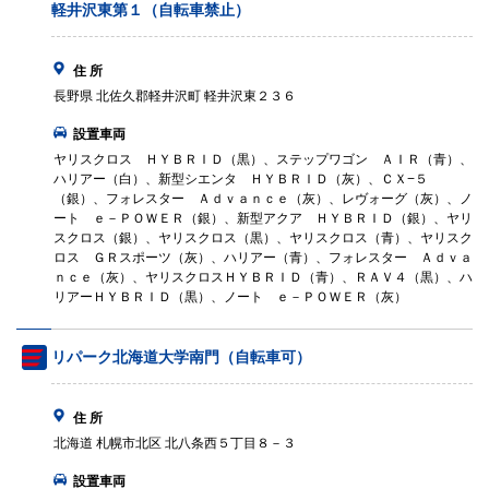
軽井沢東第１（自転車禁止）
住 所
長野県 北佐久郡軽井沢町 軽井沢東２３６
設置車両
ヤリスクロス ＨＹＢＲＩＤ（黒）、ステップワゴン ＡＩＲ（青）、
ハリアー（白）、新型シエンタ ＨＹＢＲＩＤ（灰）、ＣＸ−５
（銀）、フォレスター Ａｄｖａｎｃｅ（灰）、レヴォーグ（灰）、ノ
ート ｅ－ＰＯＷＥＲ（銀）、新型アクア ＨＹＢＲＩＤ（銀）、ヤリ
スクロス（銀）、ヤリスクロス（黒）、ヤリスクロス（青）、ヤリスク
ロス ＧＲスポーツ（灰）、ハリアー（青）、フォレスター Ａｄｖａ
ｎｃｅ（灰）、ヤリスクロスＨＹＢＲＩＤ（青）、ＲＡＶ４（黒）、ハ
リアーＨＹＢＲＩＤ（黒）、ノート ｅ－ＰＯＷＥＲ（灰）
リパーク北海道大学南門（自転車可）
住 所
北海道 札幌市北区 北八条西５丁目８－３
設置車両