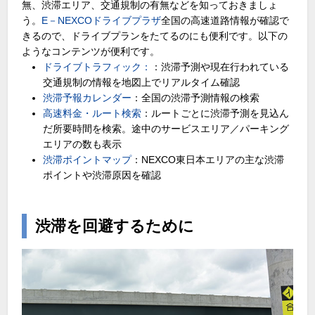
無、渋滞エリア、交通規制の有無などを知っておきましょ
う。
E－NEXCOドライブプラザ
全国の高速道路情報が確認で
きるので、ドライブプランをたてるのにも便利です。以下の
ようなコンテンツが便利です。
ドライブトラフィック：
：渋滞予測や現在行われている
交通規制の情報を地図上でリアルタイム確認
渋滞予報カレンダー
：全国の渋滞予測情報の検索
高速料金・ルート検索
：ルートごとに渋滞予測を見込ん
だ所要時間を検索。途中のサービスエリア／パーキング
エリアの数も表示
渋滞ポイントマップ
：NEXCO東日本エリアの主な渋滞
ポイントや渋滞原因を確認
渋滞を回避するために