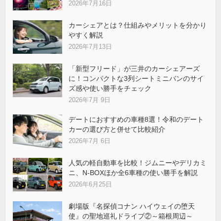
2026年7月16日
カーシェアとは？仕組みやメリットを分かり
やすく解説
2026年7月13日
「新型フリード」が三井のカーシェアーズ
に！コンパクトな3列シートミニバンのサイ
ズ感や使い勝手をチェック
2026年7月 9日
デートにおすすめの車種8選！令和のデート
カーの選び方と併せて比較紹介
2026年7月 6日
人気の軽自動車を比較！ジムニーやデリカミ
ニ、N-BOXほか全6車種の使い勝手を解説
2026年6月25日
劇場版『名探偵コナン ハイウェイの堕天
使』の聖地巡礼ドライブ②～箱根周辺～