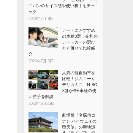
ニバンのサイズ感や使い勝手をチェ
ック
2026年7月 9日
デートにおすすめ
の車種8選！令和の
デートカーの選び
方と併せて比較紹
介
2026年7月 6日
人気の軽自動車を
比較！ジムニーや
デリカミニ、N-BO
Xほか全6車種の使
い勝手を解説
2026年6月25日
劇場版『名探偵コ
ナン ハイウェイの
堕天使』の聖地巡
礼ドライブ②～箱