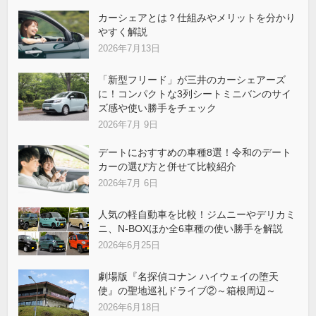
カーシェアとは？仕組みやメリットを分かり
やすく解説
2026年7月13日
「新型フリード」が三井のカーシェアーズ
に！コンパクトな3列シートミニバンのサイ
ズ感や使い勝手をチェック
2026年7月 9日
デートにおすすめの車種8選！令和のデート
カーの選び方と併せて比較紹介
2026年7月 6日
人気の軽自動車を比較！ジムニーやデリカミ
ニ、N-BOXほか全6車種の使い勝手を解説
2026年6月25日
劇場版『名探偵コナン ハイウェイの堕天
使』の聖地巡礼ドライブ②～箱根周辺～
2026年6月18日