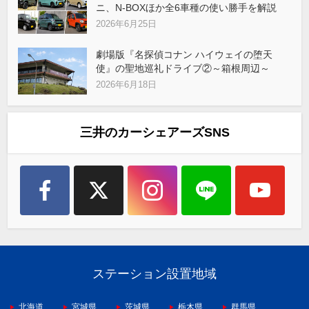
ニ、N-BOXほか全6車種の使い勝手を解説
2026年6月25日
劇場版『名探偵コナン ハイウェイの堕天
使』の聖地巡礼ドライブ②～箱根周辺～
2026年6月18日
三井のカーシェアーズSNS
ステーション設置地域
北海道
宮城県
茨城県
栃木県
群馬県