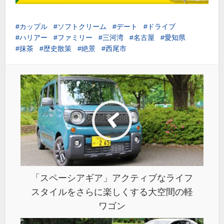
カップル
ソフトクリーム
デート
ドライブ
ハリアー
ファミリー
三河湾
名古屋
愛知県
抹茶
歴史散策
絶景
西尾市
「スペーシアギア」アクティブなライフ
スタイルをさらに楽しくする大空間の軽
ワゴン