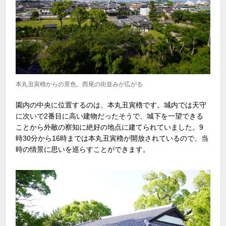
本丸丑寅櫓からの景色。西尾の街並みが広がる
園内の中央に位置するのは、本丸丑寅櫓です。城内では天守
に次いで2番目に高い建物だったそうで、城下を一望できる
ことから外敵の察知に絶好の地点に建てられていました。9
時30分から16時までは本丸丑寅櫓が開放されているので、当
時の情景に思いを巡らすことができます。