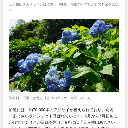
三ヶ根山スカイラインは入場口（幡豆・蒲郡のいずれか）で料金を支払
う
取材日、沿道には色とりどりのアジサイが咲いていた
沿道には、約70,000本のアジサイが植えられており、別名
「あじさいライン」とも呼ばれています。6月から7月初旬に
かけてアジサイが沿線を彩り、6月には「三ヶ根山あじさい