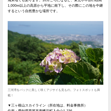
飛来地でもあります。10月ごろになると、東北や中部の標高
1,000m以上の高原から平地に南下し、その際にこの地を中継
するという自然豊かな場所です。
三河湾をバックに美しく咲くアジサイも見もの。フォトスポットも満
載！
▼三ヶ根山スカイライン（所在地は、料金事務所）
住所：愛知県西尾市東幡豆町入会山1-236