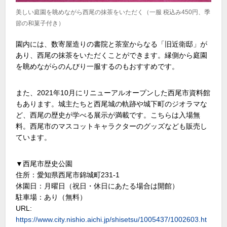
美しい庭園を眺めながら西尾の抹茶をいただく（一服 税込み450円、季
節の和菓子付き）
園内には、数寄屋造りの書院と茶室からなる「旧近衛邸」が
あり、西尾の抹茶をいただくことができます。縁側から庭園
を眺めながらのんびり一服するのもおすすめです。
また、2021年10月にリニューアルオープンした西尾市資料館
もあります。城主たちと西尾城の軌跡や城下町のジオラマな
ど、西尾の歴史が学べる展示が満載です。こちらは入場無
料。西尾市のマスコットキャラクターのグッズなども販売し
ています。
▼西尾市歴史公園
住所：愛知県西尾市錦城町231-1
休園日：月曜日（祝日・休日にあたる場合は開館）
駐車場：あり（無料）
URL:
https://www.city.nishio.aichi.jp/shisetsu/1005437/1002603.ht