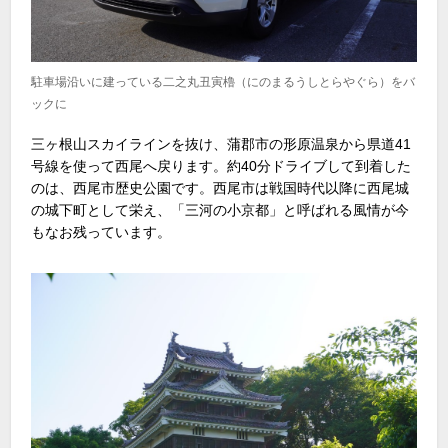
駐車場沿いに建っている二之丸丑寅櫓（にのまるうしとらやぐら）をバ
ックに
三ヶ根山スカイラインを抜け、蒲郡市の形原温泉から県道41
号線を使って西尾へ戻ります。約40分ドライブして到着した
のは、西尾市歴史公園です。西尾市は戦国時代以降に西尾城
の城下町として栄え、「三河の小京都」と呼ばれる風情が今
もなお残っています。