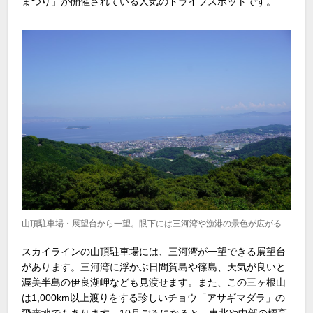
まつり」が開催されている人気のドライブスポットです。
山頂駐車場・展望台から一望。眼下には三河湾や漁港の景色が広がる
スカイラインの山頂駐車場には、三河湾が一望できる展望台
があります。三河湾に浮かぶ日間賀島や篠島、天気が良いと
渥美半島の伊良湖岬なども見渡せます。また、この三ヶ根山
は1,000km以上渡りをする珍しいチョウ「アサギマダラ」の