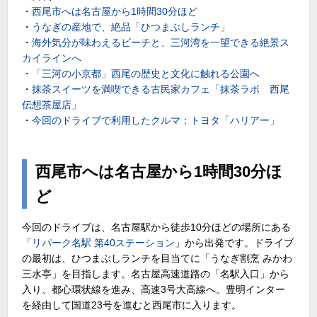
・
西尾市へは名古屋から1時間30分ほど
・
うなぎの産地で、絶品「ひつまぶしランチ」
・
海外気分が味わえるビーチと、三河湾を一望できる絶景ス
カイラインへ
・
「三河の小京都」西尾の歴史と文化に触れる公園へ
・
抹茶スイーツを満喫できる古民家カフェ「抹茶ラボ 西尾
伝想茶屋店」
・
今回のドライブで利用したクルマ：トヨタ「ハリアー」
西尾市へは名古屋から1時間30分ほ
ど
今回のドライブは、名古屋駅から徒歩10分ほどの場所にある
「
リパーク名駅 第40ステーション
」から出発です。ドライブ
の最初は、ひつまぶしランチを目当てに「うなぎ割烹 みかわ
三水亭」を目指します。名古屋高速道路の「名駅入口」から
入り、都心環状線を進み、高速3号大高線へ。豊明インター
を経由して国道23号を進むと西尾市に入ります。