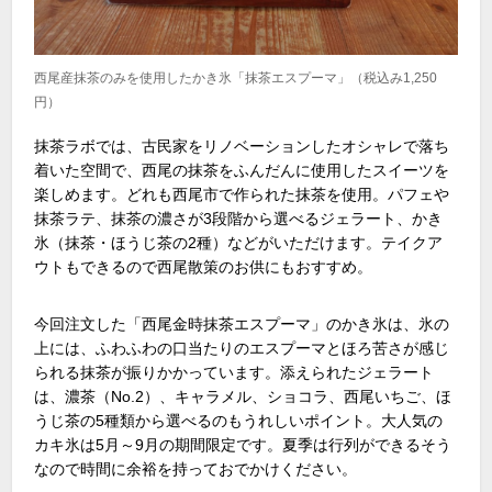
西尾産抹茶のみを使用したかき氷「抹茶エスプーマ」（税込み1,250
円）
抹茶ラボでは、古民家をリノベーションしたオシャレで落ち
着いた空間で、西尾の抹茶をふんだんに使用したスイーツを
楽しめます。どれも西尾市で作られた抹茶を使用。パフェや
抹茶ラテ、抹茶の濃さが3段階から選べるジェラート、かき
氷（抹茶・ほうじ茶の2種）などがいただけます。テイクア
ウトもできるので西尾散策のお供にもおすすめ。
今回注文した「西尾金時抹茶エスプーマ」のかき氷は、氷の
上には、ふわふわの口当たりのエスプーマとほろ苦さが感じ
られる抹茶が振りかかっています。添えられたジェラート
は、濃茶（No.2）、キャラメル、ショコラ、西尾いちご、ほ
うじ茶の5種類から選べるのもうれしいポイント。大人気の
カキ氷は5月～9月の期間限定です。夏季は行列ができるそう
なので時間に余裕を持っておでかけください。