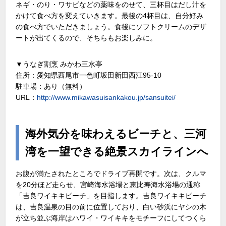
ネギ・のり・ワサビなどの薬味をのせて、三杯目はだし汁を
かけて食べ方を変えていきます。最後の4杯目は、自分好み
の食べ方でいただきましょう。食後にソフトクリームのデザ
ートが出てくるので、そちらもお楽しみに。
▼うなぎ割烹 みかわ三水亭
住所：愛知県西尾市一色町坂田新田西江95-10
駐車場：あり（無料）
URL：
http://www.mikawasuisankakou.jp/sansuitei/
海外気分を味わえるビーチと、三河
湾を一望できる絶景スカイラインへ
お腹が満たされたところでドライブ再開です。次は、クルマ
を20分ほど走らせ、宮崎海水浴場と恵比寿海水浴場の通称
「吉良ワイキキビーチ」を目指します。吉良ワイキキビーチ
は、吉良温泉の目の前に位置しており、白い砂浜にヤシの木
が立ち並ぶ海岸はハワイ・ワイキキをモチーフにしてつくら