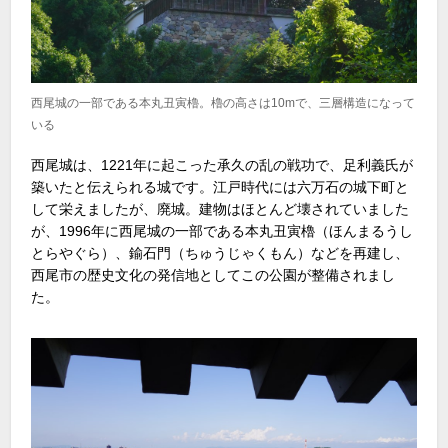
西尾城の一部である本丸丑寅櫓。櫓の高さは10mで、三層構造になって
いる
西尾城は、1221年に起こった承久の乱の戦功で、足利義氏が
築いたと伝えられる城です。江戸時代には六万石の城下町と
して栄えましたが、廃城。建物はほとんど壊されていました
が、1996年に西尾城の一部である本丸丑寅櫓（ほんまるうし
とらやぐら）、鍮石門（ちゅうじゃくもん）などを再建し、
西尾市の歴史文化の発信地としてこの公園が整備されまし
た。