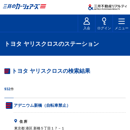
入会
ログイン
メニュー
トヨタ ヤリスクロスのステーション
トヨタ ヤリスクロスの検索結果
932
件
アデニウム新橋（自転車禁止）
住 所
東京都 港区 新橋５丁目１７－１