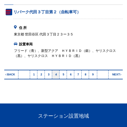
リパーク代田３丁目第２（自転車可）
住 所
東京都 世田谷区 代田３丁目２３ー３５
設置車両
フリード（青）、新型アクア ＨＹＢＲＩＤ（銀）、ヤリスクロス
（黒）、ヤリスクロス ＨＹＢＲＩＤ（黒）
BACK
1
2
3
4
5
6
7
8
9
NEXT
ステーション設置地域