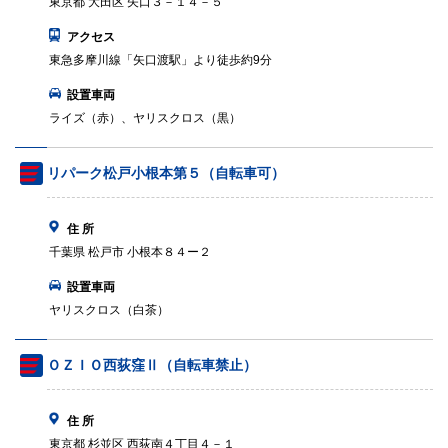
東京都 大田区 矢口３－１４－５
アクセス
東急多摩川線「矢口渡駅」より徒歩約9分
設置車両
ライズ（赤）、ヤリスクロス（黒）
リパーク松戸小根本第５（自転車可）
住 所
千葉県 松戸市 小根本８４ー２
設置車両
ヤリスクロス（白茶）
ＯＺＩＯ西荻窪Ⅱ（自転車禁止）
住 所
東京都 杉並区 西荻南４丁目４－１