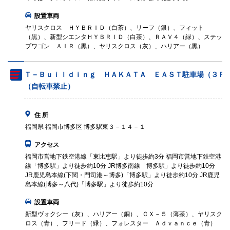
設置車両
ヤリスクロス ＨＹＢＲＩＤ（白茶）、リーフ（銀）、フィット
（黒）、新型シエンタＨＹＢＲＩＤ（白茶）、ＲＡＶ４（緑）、ステッ
プワゴン ＡＩＲ（黒）、ヤリスクロス（灰）、ハリアー（黒）
Ｔ－Ｂｕｉｌｄｉｎｇ ＨＡＫＡＴＡ ＥＡＳＴ駐車場（３Ｆ
（自転車禁止）
住 所
福岡県 福岡市博多区 博多駅東３－１４－１
アクセス
福岡市営地下鉄空港線「東比恵駅」より徒歩約3分 福岡市営地下鉄空港
線「博多駅」より徒歩約10分 JR博多南線「博多駅」より徒歩約10分
JR鹿児島本線(下関・門司港～博多)「博多駅」より徒歩約10分 JR鹿児
島本線(博多～八代)「博多駅」より徒歩約10分
設置車両
新型ヴォクシー（灰）、ハリアー（銅）、ＣＸ－５（薄茶）、ヤリスク
ロス（青）、フリード（緑）、フォレスター Ａｄｖａｎｃｅ（青）