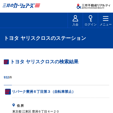
入会
ログイン
メニュー
トヨタ ヤリスクロスのステーション
トヨタ ヤリスクロスの検索結果
932
件
リパーク豊洲６丁目第３（自転車禁止）
住 所
東京都 江東区 豊洲６丁目４ー２０