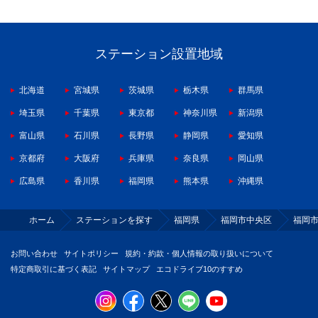
ステーション設置地域
北海道
宮城県
茨城県
栃木県
群馬県
埼玉県
千葉県
東京都
神奈川県
新潟県
富山県
石川県
長野県
静岡県
愛知県
京都府
大阪府
兵庫県
奈良県
岡山県
広島県
香川県
福岡県
熊本県
沖縄県
ホーム
ステーションを探す
福岡県
福岡市中央区
福岡
お問い合わせ
サイトポリシー
規約・約款・個人情報の取り扱いについて
特定商取引に基づく表記
サイトマップ
エコドライブ10のすすめ