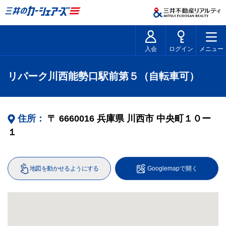
入会
ログイン
メニュー
リパーク川西能勢口駅前第５（自転車可）
住所：
〒
6660016
兵庫県
川西市
中央町１０ー
１
地図を動かせるようにする
Googlemapで開く