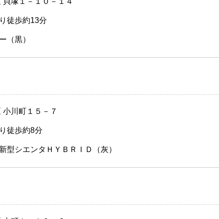
区 貝塚１－１０－１４
り徒歩約13分
ー（黒）
）
区 小川町１５－７
り徒歩約8分
新型シエンタＨＹＢＲＩＤ（灰）