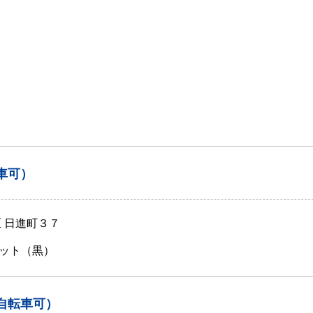
車可）
 日進町３７
ット（黒）
自転車可）