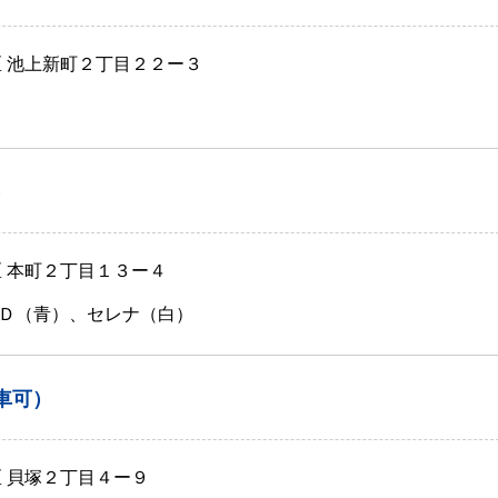
区 池上新町２丁目２２ー３
）
区 本町２丁目１３ー４
Ｄ（青）、セレナ（白）
車可）
区 貝塚２丁目４ー９