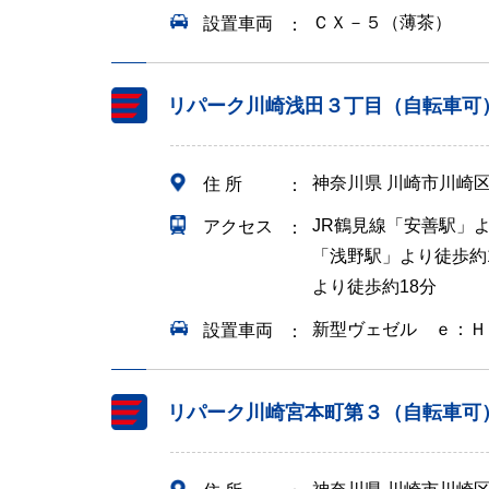
ＣＸ－５（薄茶）
設置車両
リパーク川崎浅田３丁目（自転車可
神奈川県 川崎市川崎
住 所
JR鶴見線「安善駅」よ
アクセス
「浅野駅」より徒歩約1
より徒歩約18分
新型ヴェゼル ｅ：Ｈ
設置車両
リパーク川崎宮本町第３（自転車可