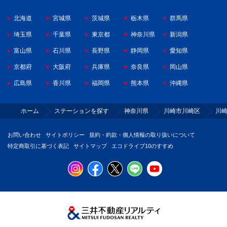
北海道
宮城県
茨城県
栃木県
群馬県
埼玉県
千葉県
東京都
神奈川県
新潟県
富山県
石川県
長野県
静岡県
愛知県
京都府
大阪府
兵庫県
奈良県
岡山県
広島県
香川県
福岡県
熊本県
沖縄県
ホーム
ステーションを探す
神奈川県
川崎市川崎区
川
お問い合わせ
サイトポリシー
規約・約款・個人情報の取り扱いについて
特定商取引に基づく表記
サイトマップ
エコドライブ10のすすめ