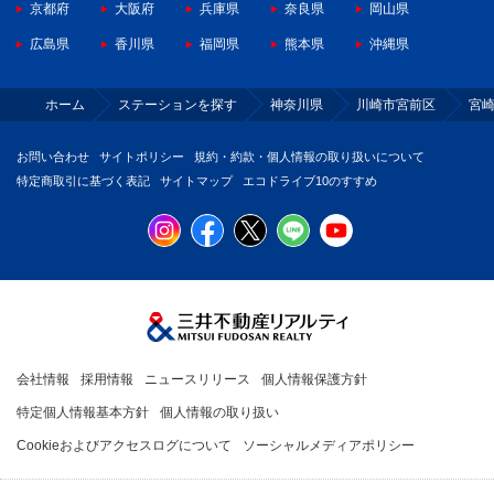
京都府
大阪府
兵庫県
奈良県
岡山県
広島県
香川県
福岡県
熊本県
沖縄県
ホーム
ステーションを探す
神奈川県
川崎市宮前区
宮
お問い合わせ
サイトポリシー
規約・約款・個人情報の取り扱いについて
特定商取引に基づく表記
サイトマップ
エコドライブ10のすすめ
会社情報
採用情報
ニュースリリース
個人情報保護方針
特定個人情報基本方針
個人情報の取り扱い
Cookieおよびアクセスログについて
ソーシャルメディアポリシー