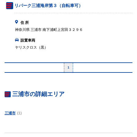
リパーク三浦海岸第３（自転車可）
住 所
神奈川県 三浦市 南下浦町上宮田３２９６
設置車両
ヤリスクロス（黒）
1
三浦市の詳細エリア
三浦市
(1)