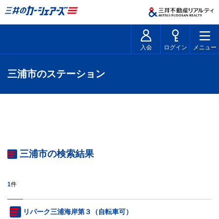
入会
ログイン
メニュー
三浦市のステーション
三浦市の検索結果
1
件
リパーク三浦海岸第３（自転車可）