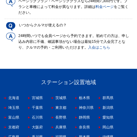
ベーシックプラン・ベーシッククラスなら24時間7,300円です。プ
ランと車種によって料金が異なります。詳細は
料金ページ
をご覧く
ださい。
いつからクルマが使えるの？
24時間いつでも会員ページから予約できます。初めての方は、申し
込み内容に不備、確認事項がない場合は最短15分で入会完了とな
り、クルマの予約・ご利用いただけます。
入会はこちら
ステーション設置地域
北海道
宮城県
茨城県
栃木県
群馬県
埼玉県
千葉県
東京都
神奈川県
新潟県
富山県
石川県
長野県
静岡県
愛知県
京都府
大阪府
兵庫県
奈良県
岡山県