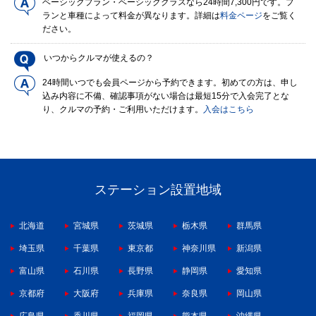
ベーシックプラン・ベーシッククラスなら24時間7,300円です。プ
ランと車種によって料金が異なります。詳細は
料金ページ
をご覧く
ださい。
いつからクルマが使えるの？
24時間いつでも会員ページから予約できます。初めての方は、申し
込み内容に不備、確認事項がない場合は最短15分で入会完了とな
り、クルマの予約・ご利用いただけます。
入会はこちら
ステーション設置地域
北海道
宮城県
茨城県
栃木県
群馬県
埼玉県
千葉県
東京都
神奈川県
新潟県
富山県
石川県
長野県
静岡県
愛知県
京都府
大阪府
兵庫県
奈良県
岡山県