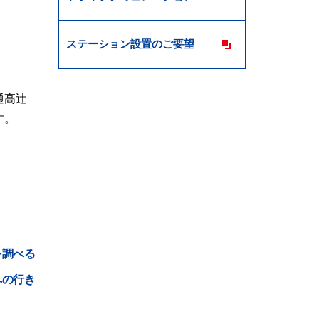
ステーション設置のご要望
通高辻
す。
を調べる
への行き