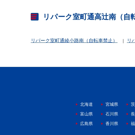
リパーク室町通高辻南（自
リパーク室町通綾小路南（自転車禁止）
リ
北海道
宮城県
茨
富山県
石川県
長
広島県
香川県
福