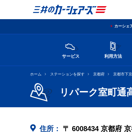
カーシェ
サービス
利用方法
ホーム
ステーションを探す
京都府
京都市下
リパーク室町通
住所：
〒
6008434
京都府
京