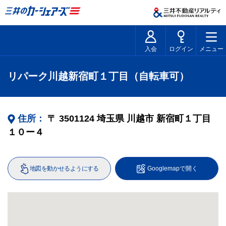
入会
ログイン
メニュー
リパーク川越新宿町１丁目（自転車可）
住所：
〒
3501124
埼玉県
川越市
新宿町１丁目
１０ー４
地図を動かせるようにする
Googlemapで開く