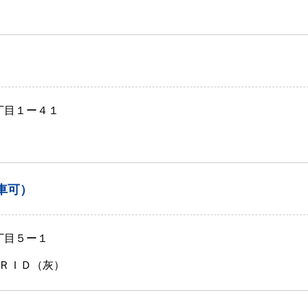
丁目１ー４１
車可）
丁目５ー１
ＲＩＤ（灰）