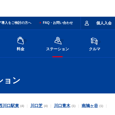
ア導入をご検討の方へ
FAQ・お問い合わせ
個人入会
料金
ステーション
クルマ
ション
西川口駅東
川口芝
川口青木
南鳩ヶ谷
(4)
(4)
(1)
(1)