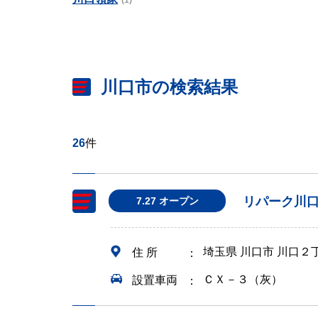
(1)
川口市の検索結果
26
件
リパーク川
7.27 オープン
埼玉県 川口市 川口２
住 所
ＣＸ－３（灰）
設置車両