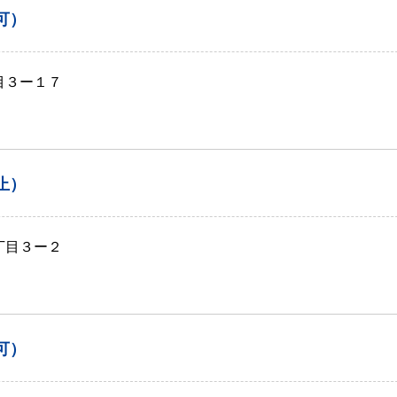
可）
目３ー１７
止）
丁目３ー２
可）