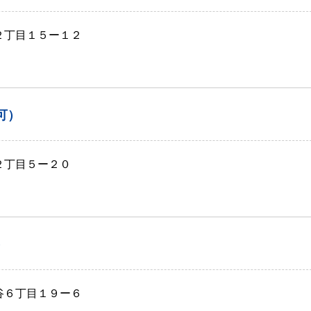
口２丁目１５ー１２
可）
２丁目５ー２０
）
ヶ谷６丁目１９ー６