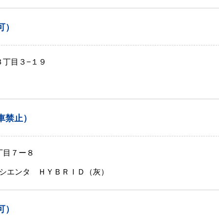
可）
３丁目３−１９
車禁止）
丁目７ー８
シエンタ ＨＹＢＲＩＤ（灰）
可）