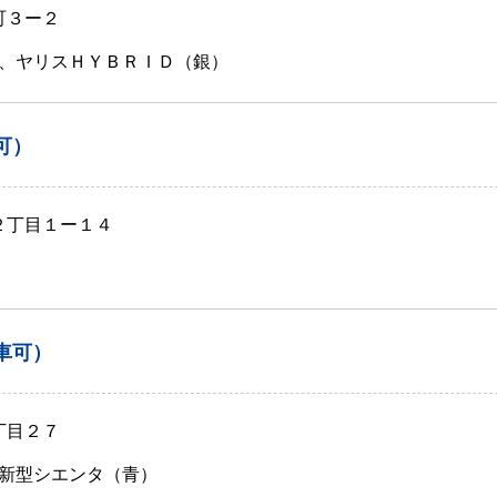
町３ー２
、ヤリスＨＹＢＲＩＤ（銀）
可）
２丁目１ー１４
車可）
丁目２７
新型シエンタ（青）