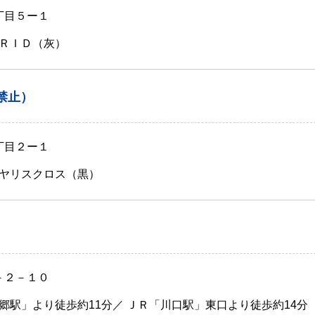
丁目５ー１
ＲＩＤ（灰）
禁止）
丁目２ー１
ヤリスクロス（黒）
）
－２－１０
郷駅」より徒歩約11分／ ＪＲ「川口駅」東口より徒歩約14分