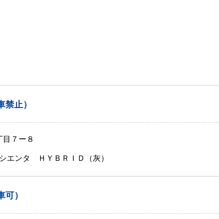
車禁止）
丁目７ー８
シエンタ ＨＹＢＲＩＤ（灰）
車可）