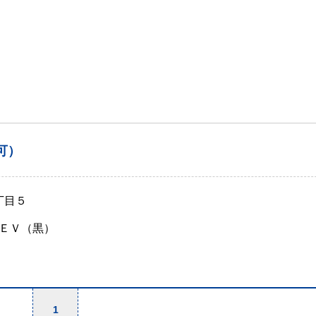
可）
丁目５
ＥＶ（黒）
1