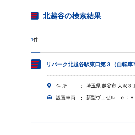
北越谷の検索結果
1
件
リパーク北越谷駅東口第３（自転車
埼玉県 越谷市 大沢３
住 所
新型ヴェゼル ｅ：Ｈ
設置車両