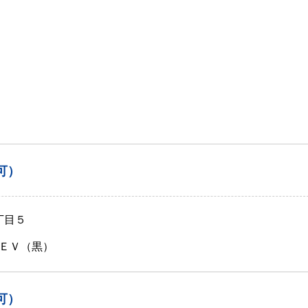
可）
丁目５
ＥＶ（黒）
可）