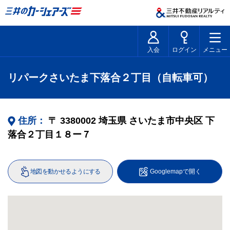
入会
ログイン
メニュー
リパークさいたま下落合２丁目（自転車可）
住所：
〒
3380002
埼玉県
さいたま市中央区
下
落合２丁目１８ー７
地図を動かせるようにする
Googlemapで開く