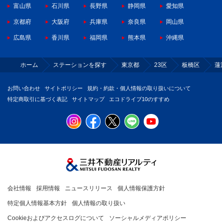
富山県
石川県
長野県
静岡県
愛知県
京都府
大阪府
兵庫県
奈良県
岡山県
広島県
香川県
福岡県
熊本県
沖縄県
ホーム
ステーションを探す
東京都
23区
板橋区
蓮
お問い合わせ
サイトポリシー
規約・約款・個人情報の取り扱いについて
特定商取引に基づく表記
サイトマップ
エコドライブ10のすすめ
会社情報
採用情報
ニュースリリース
個人情報保護方針
特定個人情報基本方針
個人情報の取り扱い
Cookieおよびアクセスログについて
ソーシャルメディアポリシー