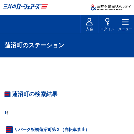
入会
ログイン
メニュー
蓮沼町のステーション
蓮沼町の検索結果
1
件
リパーク板橋蓮沼町第２（自転車禁止）