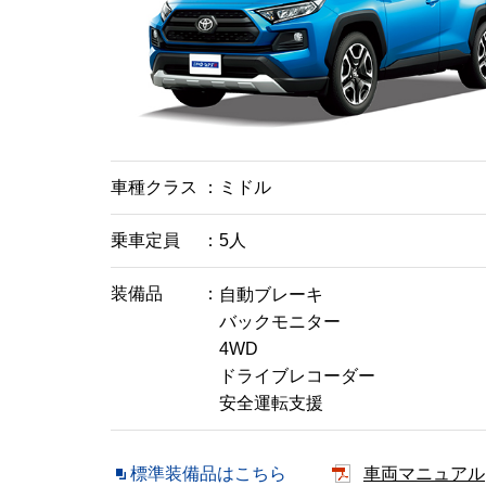
車種クラス
ミドル
乗車定員
5人
装備品
自動ブレーキ
バックモニター
4WD
ドライブレコーダー
安全運転支援
標準装備品はこちら
車両マニュアル