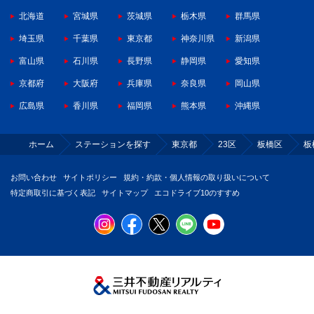
北海道
宮城県
茨城県
栃木県
群馬県
埼玉県
千葉県
東京都
神奈川県
新潟県
富山県
石川県
長野県
静岡県
愛知県
京都府
大阪府
兵庫県
奈良県
岡山県
広島県
香川県
福岡県
熊本県
沖縄県
ホーム
ステーションを探す
東京都
23区
板橋区
板
お問い合わせ
サイトポリシー
規約・約款・個人情報の取り扱いについて
特定商取引に基づく表記
サイトマップ
エコドライブ10のすすめ