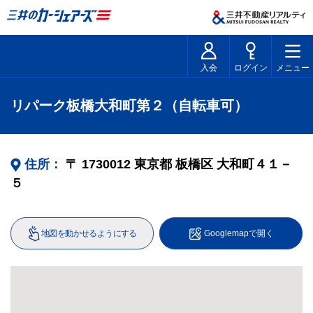
入会
ログイン
メニュー
リパーク板橋大和町第２（自転車可）
住所：
〒
1730012
東京都
板橋区
大和町４１－
５
地図を動かせるようにする
Googlemapで開く