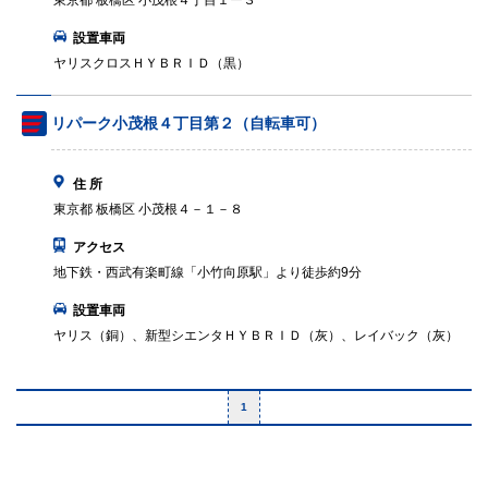
東京都 板橋区 小茂根４丁目１ー３
設置車両
ヤリスクロスＨＹＢＲＩＤ（黒）
リパーク小茂根４丁目第２（自転車可）
住 所
東京都 板橋区 小茂根４－１－８
アクセス
地下鉄・西武有楽町線「小竹向原駅」より徒歩約9分
設置車両
ヤリス（銅）、新型シエンタＨＹＢＲＩＤ（灰）、レイバック（灰）
1