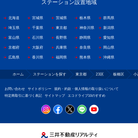
ステーション設置地域
北海道
宮城県
茨城県
栃木県
群馬県
埼玉県
千葉県
東京都
神奈川県
新潟県
富山県
石川県
長野県
静岡県
愛知県
京都府
大阪府
兵庫県
奈良県
岡山県
広島県
香川県
福岡県
熊本県
沖縄県
ホーム
ステーションを探す
東京都
23区
板橋区
小
お問い合わせ
サイトポリシー
規約・約款・個人情報の取り扱いについて
特定商取引に基づく表記
サイトマップ
エコドライブ10のすすめ