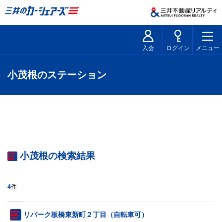
入会
ログイン
メニュー
小茂根のステーション
小茂根の検索結果
4
件
リパーク板橋東新町２丁目（自転車可）