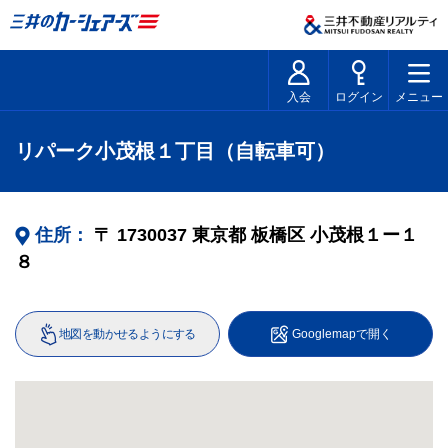
入会
ログイン
メニュー
リパーク小茂根１丁目（自転車可）
住所：
〒
1730037
東京都
板橋区
小茂根１ー１
８
地図を動かせるようにする
Googlemapで開く