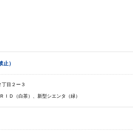
禁止）
２丁目２ー３
ＲＩＤ（白茶）、新型シエンタ（緑）