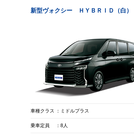
新型ヴォクシー ＨＹＢＲＩＤ（白）
車種クラス
ミドルプラス
乗車定員
8人