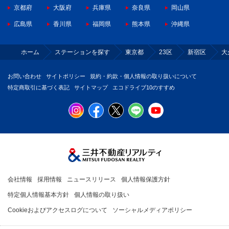
京都府
大阪府
兵庫県
奈良県
岡山県
広島県
香川県
福岡県
熊本県
沖縄県
ホーム
ステーションを探す
東京都
23区
新宿区
大
お問い合わせ
サイトポリシー
規約・約款・個人情報の取り扱いについて
特定商取引に基づく表記
サイトマップ
エコドライブ10のすすめ
会社情報
採用情報
ニュースリリース
個人情報保護方針
特定個人情報基本方針
個人情報の取り扱い
Cookieおよびアクセスログについて
ソーシャルメディアポリシー