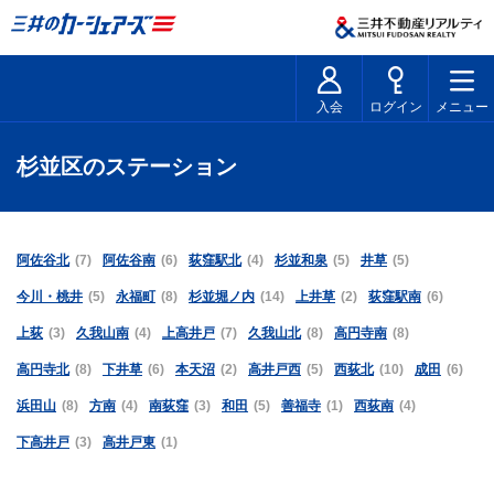
入会
ログイン
メニュー
杉並区のステーション
阿佐谷北
(7)
阿佐谷南
(6)
荻窪駅北
(4)
杉並和泉
(5)
井草
(5)
今川・桃井
(5)
永福町
(8)
杉並堀ノ内
(14)
上井草
(2)
荻窪駅南
(6)
上荻
(3)
久我山南
(4)
上高井戸
(7)
久我山北
(8)
高円寺南
(8)
高円寺北
(8)
下井草
(6)
本天沼
(2)
高井戸西
(5)
西荻北
(10)
成田
(6)
浜田山
(8)
方南
(4)
南荻窪
(3)
和田
(5)
善福寺
(1)
西荻南
(4)
下高井戸
(3)
高井戸東
(1)