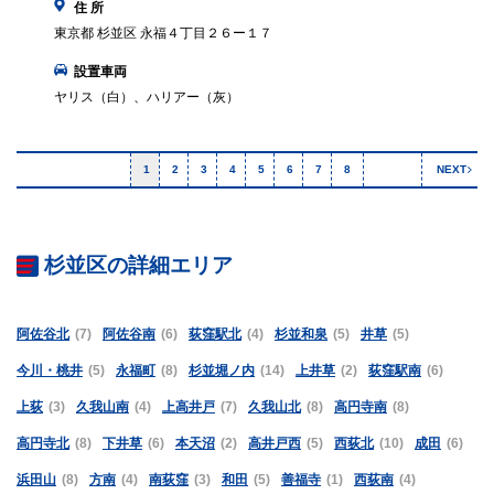
住 所
東京都 杉並区 永福４丁目２６ー１７
設置車両
ヤリス（白）、ハリアー（灰）
1
2
3
4
5
6
7
8
NEXT
杉並区の詳細エリア
阿佐谷北
(7)
阿佐谷南
(6)
荻窪駅北
(4)
杉並和泉
(5)
井草
(5)
今川・桃井
(5)
永福町
(8)
杉並堀ノ内
(14)
上井草
(2)
荻窪駅南
(6)
上荻
(3)
久我山南
(4)
上高井戸
(7)
久我山北
(8)
高円寺南
(8)
高円寺北
(8)
下井草
(6)
本天沼
(2)
高井戸西
(5)
西荻北
(10)
成田
(6)
浜田山
(8)
方南
(4)
南荻窪
(3)
和田
(5)
善福寺
(1)
西荻南
(4)