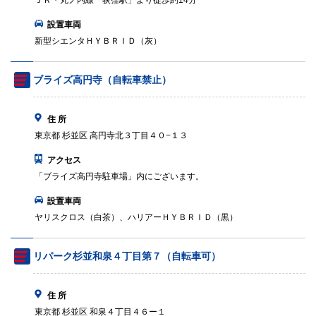
ＪＲ・丸ノ内線「荻窪駅」より徒歩約14分
設置車両
新型シエンタＨＹＢＲＩＤ（灰）
ブライズ高円寺（自転車禁止）
住 所
東京都 杉並区 高円寺北３丁目４０−１３
アクセス
「ブライズ高円寺駐車場」内にございます。
設置車両
ヤリスクロス（白茶）、ハリアーＨＹＢＲＩＤ（黒）
リパーク杉並和泉４丁目第７（自転車可）
住 所
東京都 杉並区 和泉４丁目４６ー１