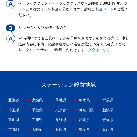
ベーシックプラン・ベーシッククラスなら24時間7,300円です。プ
ランと車種によって料金が異なります。詳細は
料金ページ
をご覧く
ださい。
いつからクルマが使えるの？
24時間いつでも会員ページから予約できます。初めての方は、申し
込み内容に不備、確認事項がない場合は最短15分で入会完了とな
り、クルマの予約・ご利用いただけます。
入会はこちら
ステーション設置地域
北海道
宮城県
茨城県
栃木県
群馬県
埼玉県
千葉県
東京都
神奈川県
新潟県
富山県
石川県
長野県
静岡県
愛知県
京都府
大阪府
兵庫県
奈良県
岡山県